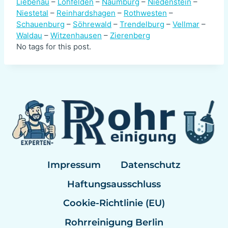
Liebenau
–
Lohfelden
–
Naumburg
–
Niedenstein
–
Niestetal
–
Reinhardshagen
–
Rothwesten
–
Schauenburg
–
Söhrewald
–
Trendelburg
–
Vellmar
–
Waldau
–
Witzenhausen
–
Zierenberg
No tags for this post.
Impressum
Datenschutz
Haftungsausschluss
Cookie-Richtlinie (EU)
Rohrreinigung Berlin