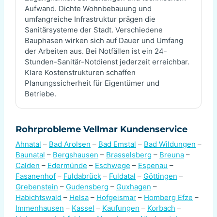
Aufwand. Dichte Wohnbebauung und
umfangreiche Infrastruktur prägen die
Sanitärsysteme der Stadt. Verschiedene
Bauphasen wirken sich auf Dauer und Umfang
der Arbeiten aus. Bei Notfällen ist ein 24-
Stunden-Sanitär-Notdienst jederzeit erreichbar.
Klare Kostenstrukturen schaffen
Planungssicherheit für Eigentümer und
Betriebe.
Rohrprobleme Vellmar Kundenservice
Ahnatal
–
Bad Arolsen
–
Bad Emstal
–
Bad Wildungen
–
Baunatal
–
Bergshausen
–
Brasselsberg
–
Breuna
–
Calden
–
Edermünde
–
Eschwege
–
Espenau
–
Fasanenhof
–
Fuldabrück
–
Fuldatal
–
Göttingen
–
Grebenstein
–
Gudensberg
–
Guxhagen
–
Habichtswald
–
Helsa
–
Hofgeismar
–
Homberg Efze
–
Immenhausen
–
Kassel
–
Kaufungen
–
Korbach
–