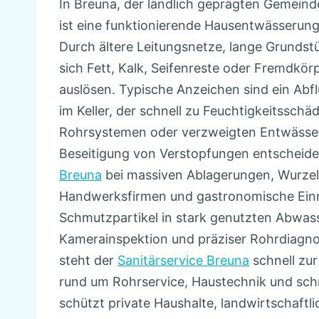
In Breuna, der ländlich geprägten Gemeinde
ist eine funktionierende Hausentwässerung
Durch ältere Leitungsnetze, lange Grunds
sich Fett, Kalk, Seifenreste oder Fremdkör
auslösen. Typische Anzeichen sind ein Abf
im Keller, der schnell zu Feuchtigkeitssc
Rohrsystemen oder verzweigten Entwässer
Beseitigung von Verstopfungen entscheiden
Breuna
bei massiven Ablagerungen, Wurzele
Handwerksfirmen und gastronomische Einri
Schmutzpartikel in stark genutzten Abwas
Kamerainspektion und präziser Rohrdiagnos
steht der
Sanitärservice Breuna
schnell zu
rund um Rohrservice, Haustechnik und schne
schützt private Haushalte, landwirtschaftl