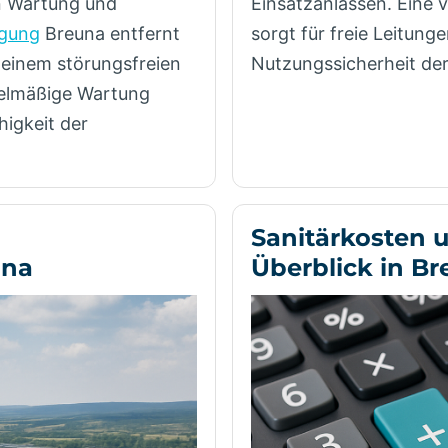
an Wartung und
Einsatzanlässen. Eine 
igung
Breuna entfernt
sorgt für freie Leitunge
 einem störungsfreien
Nutzungssicherheit der 
gelmäßige Wartung
higkeit der
Sanitärkosten 
una
Überblick in B