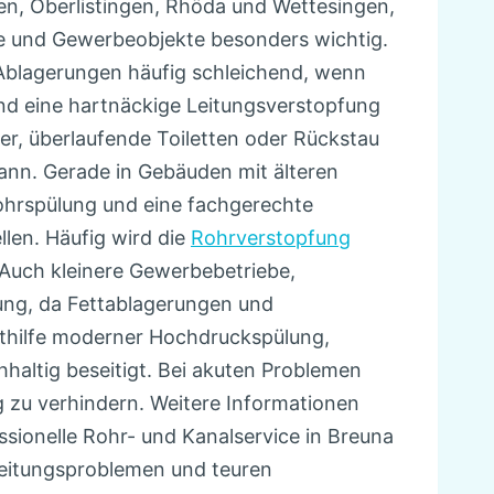
gen, Oberlistingen, Rhöda und Wettesingen,
be und Gewerbeobjekte besonders wichtig.
Ablagerungen häufig schleichend, wenn
und eine hartnäckige Leitungsverstopfung
er, überlaufende Toiletten oder Rückstau
kann. Gerade in Gebäuden mit älteren
ohrspülung und eine fachgerechte
len. Häufig wird die
Rohrverstopfung
Auch kleinere Gewerbebetriebe,
ung, da Fettablagerungen und
ithilfe moderner Hochdruckspülung,
haltig beseitigt. Bei akuten Problemen
 zu verhindern. Weitere Informationen
essionelle Rohr- und Kanalservice in Breuna
 Leitungsproblemen und teuren