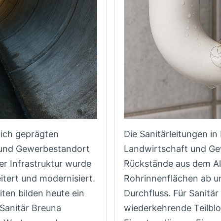
lich geprägten
Die Sanitärleitungen 
und Gewerbestandort
Landwirtschaft und Gew
er Infrastruktur wurde
Rückstände aus dem All
itert und modernisiert.
Rohrinnenflächen ab un
ten bilden heute ein
Durchfluss. Für Sanitä
Sanitär Breuna
wiederkehrende Teilbl