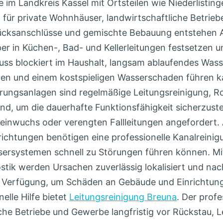
 im Landkreis Kassel mit Ortsteilen wie Niederlistin
 für private Wohnhäuser, landwirtschaftliche Betrie
tücksanschlüsse und gemischte Bebauung entstehen 
per in Küchen-, Bad- und Kellerleitungen festsetzen 
luss blockiert im Haushalt, langsam ablaufendes Wass
häden und einem kostspieligen Wasserschaden führen 
ungsanlagen sind regelmäßige Leitungsreinigung, R
d, um die dauerhafte Funktionsfähigkeit sicherzustel
inwuchs oder verengten Fallleitungen angefordert. 
chtungen benötigen eine professionelle Kanalreinig
sersystemen schnell zu Störungen führen können. M
tik werden Ursachen zuverlässig lokalisiert und nach
r Verfügung, um Schäden an Gebäude und Einrichtung
lle Hilfe bietet
Leitungsreinigung Breuna
. Der prof
iche Betriebe und Gewerbe langfristig vor Rückstau,