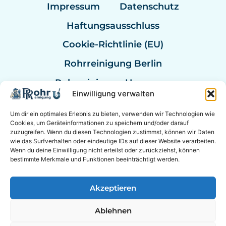
Impressum
Datenschutz
Haftungsausschluss
Cookie-Richtlinie (EU)
Rohrreinigung Berlin
Rohrreinigung Hannover
Einwilligung verwalten
Rohrreinigung Bremen
Um dir ein optimales Erlebnis zu bieten, verwenden wir Technologien wie
Rohrreinigung Kassel
Cookies, um Geräteinformationen zu speichern und/oder darauf
zuzugreifen. Wenn du diesen Technologien zustimmst, können wir Daten
Rohrreinigung Mannheim
wie das Surfverhalten oder eindeutige IDs auf dieser Website verarbeiten.
Wenn du deine Einwilligung nicht erteilst oder zurückziehst, können
Rohrexperten Deutschland
bestimmte Merkmale und Funktionen beeinträchtigt werden.
Akzeptieren
© 2026 Experten für Sanitär & Rohrreinigung in der
Ablehnen
Nähe. &
Berater Empfehlung
|
Online Berater