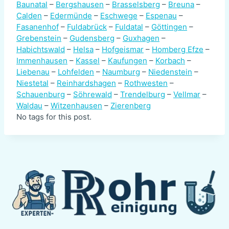
Baunatal
–
Bergshausen
–
Brasselsberg
–
Breuna
–
Calden
–
Edermünde
–
Eschwege
–
Espenau
–
Fasanenhof
–
Fuldabrück
–
Fuldatal
–
Göttingen
–
Grebenstein
–
Gudensberg
–
Guxhagen
–
Habichtswald
–
Helsa
–
Hofgeismar
–
Homberg Efze
–
Immenhausen
–
Kassel
–
Kaufungen
–
Korbach
–
Liebenau
–
Lohfelden
–
Naumburg
–
Niedenstein
–
Niestetal
–
Reinhardshagen
–
Rothwesten
–
Schauenburg
–
Söhrewald
–
Trendelburg
–
Vellmar
–
Waldau
–
Witzenhausen
–
Zierenberg
No tags for this post.