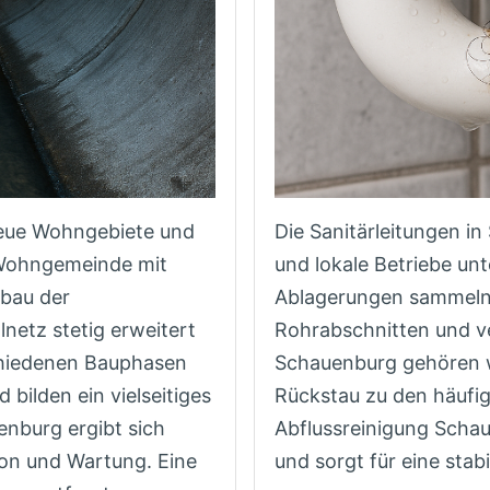
neue Wohngebiete und
Die Sanitärleitungen i
n Wohngemeinde mit
und lokale Betriebe unt
sbau der
Ablagerungen sammeln 
netz stetig erweitert
Rohrabschnitten und ve
chiedenen Bauphasen
Schauenburg gehören 
bilden ein vielseitiges
Rückstau zu den häufig
nburg ergibt sich
Abflussreinigung Schau
ion und Wartung. Eine
und sorgt für eine sta