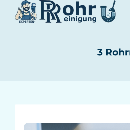
Zum
Inhalt
springen
3 Rohr