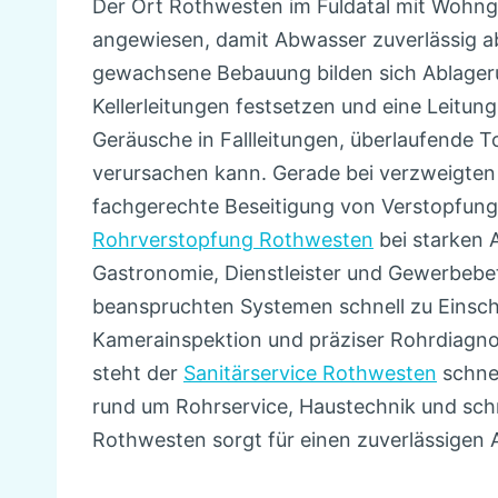
Der Ort Rothwesten im Fuldatal mit Wohng
angewiesen, damit Abwasser zuverlässig a
gewachsene Bebauung bilden sich Ablageru
Kellerleitungen festsetzen und eine Leitun
Geräusche in Fallleitungen, überlaufende 
verursachen kann. Gerade bei verzweigten
fachgerechte Beseitigung von Verstopfunge
Rohrverstopfung Rothwesten
bei starken 
Gastronomie, Dienstleister und Gewerbebet
beanspruchten Systemen schnell zu Einsch
Kamerainspektion und präziser Rohrdiagnos
steht der
Sanitärservice Rothwesten
schnel
rund um Rohrservice, Haustechnik und schne
Rothwesten sorgt für einen zuverlässigen 