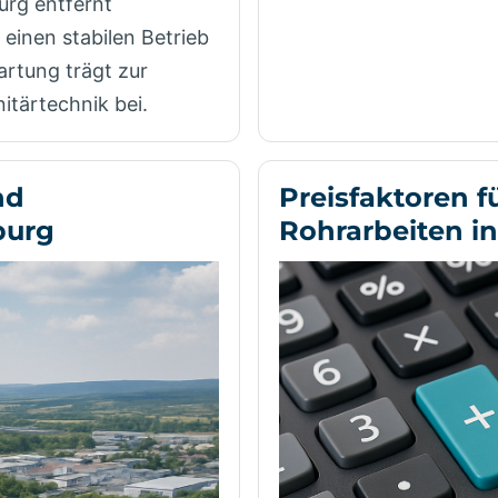
rg entfernt
 einen stabilen Betrieb
rtung trägt zur
itärtechnik bei.
nd
Preisfaktoren f
burg
Rohrarbeiten i