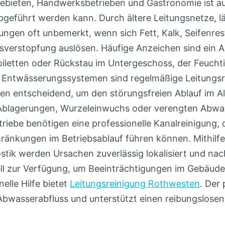
ebieten, Handwerksbetrieben und Gastronomie ist a
bgeführt werden kann. Durch ältere Leitungsnetze, 
ngen oft unbemerkt, wenn sich Fett, Kalk, Seifenre
gsverstopfung auslösen. Häufige Anzeichen sind ein A
Toiletten oder Rückstau im Untergeschoss, der Feuc
 Entwässerungssystemen sind regelmäßige Leitungsr
n entscheidend, um den störungsfreien Ablauf im Allt
Ablagerungen, Wurzeleinwuchs oder verengten Abwas
riebe benötigen eine professionelle Kanalreinigung,
ränkungen im Betriebsablauf führen können. Mithilf
tik werden Ursachen zuverlässig lokalisiert und nach
l zur Verfügung, um Beeinträchtigungen im Gebäude 
lle Hilfe bietet
Leitungsreinigung Rothwesten
. Der
Abwasserabfluss und unterstützt einen reibungslose