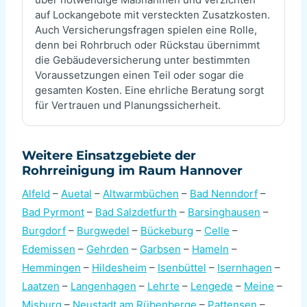
auf Lockangebote mit versteckten Zusatzkosten.
Auch Versicherungsfragen spielen eine Rolle,
denn bei Rohrbruch oder Rückstau übernimmt
die Gebäudeversicherung unter bestimmten
Voraussetzungen einen Teil oder sogar die
gesamten Kosten. Eine ehrliche Beratung sorgt
für Vertrauen und Planungssicherheit.
Weitere Einsatzgebiete der
Rohrreinigung im Raum Hannover
Alfeld
–
Auetal
–
Altwarmbüchen
–
Bad Nenndorf
–
Bad Pyrmont
–
Bad Salzdetfurth
–
Barsinghausen
–
Burgdorf
–
Burgwedel
–
Bückeburg
–
Celle
–
Edemissen
–
Gehrden
–
Garbsen
–
Hameln
–
Hemmingen
–
Hildesheim
–
Isenbüttel
–
Isernhagen
–
Laatzen
–
Langenhagen
–
Lehrte
–
Lengede
–
Meine
–
Misburg
–
Neustadt am Rübenberge
–
Pattensen
–