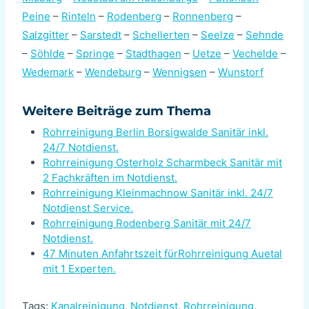
Peine
–
Rinteln
–
Rodenberg
–
Ronnenberg
–
Salzgitter
–
Sarstedt
–
Schellerten
–
Seelze
–
Sehnde
–
Söhlde
–
Springe
–
Stadthagen
–
Uetze
–
Vechelde
–
Wedemark
–
Wendeburg
–
Wennigsen
–
Wunstorf
Weitere Beiträge zum Thema
Rohrreinigung Berlin Borsigwalde Sanitär inkl.
24/7 Notdienst.
Rohrreinigung Osterholz Scharmbeck Sanitär mit
2 Fachkräften im Notdienst.
Rohrreinigung Kleinmachnow Sanitär inkl. 24/7
Notdienst Service.
Rohrreinigung Rodenberg Sanitär mit 24/7
Notdienst.
47 Minuten Anfahrtszeit fürRohrreinigung Auetal
mit 1 Experten.
Tags:
Kanalreinigung
,
Notdienst
,
Rohrreinigung
,