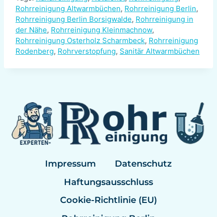
Rohrreinigung Altwarmbüchen
,
Rohrreinigung Berlin
,
Rohrreinigung Berlin Borsigwalde
,
Rohrreinigung in
der Nähe
,
Rohrreinigung Kleinmachnow
,
Rohrreinigung Osterholz Scharmbeck
,
Rohrreinigung
Rodenberg
,
Rohrverstopfung
,
Sanitär Altwarmbüchen
Impressum
Datenschutz
Haftungsausschluss
Cookie-Richtlinie (EU)