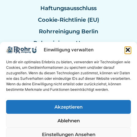
Haftungsausschluss
Cookie-Richtlinie (EU)
Rohrreinigung Berlin
Rohrreinigung Hannover
Einwilligung verwalten
Rohrreinigung Bremen
Um dir ein optimales Erlebnis zu bieten, verwenden wir Technologien wie
Rohrreinigung Kassel
Cookies, um Geräteinformationen zu speichern und/oder darauf
zuzugreifen. Wenn du diesen Technologien zustimmst, können wir Daten
Rohrreinigung Mannheim
wie das Surfverhalten oder eindeutige IDs auf dieser Website verarbeiten.
Wenn du deine Einwilligung nicht erteilst oder zurückziehst, können
Rohrexperten Deutschland
bestimmte Merkmale und Funktionen beeinträchtigt werden.
Akzeptieren
© 2026 Experten für Sanitär & Rohrreinigung in der
Ablehnen
Nähe. &
Berater Empfehlung
|
Online Berater
EXPERTEN AUF SOCIAL MEDIA
Einstellungen Ansehen