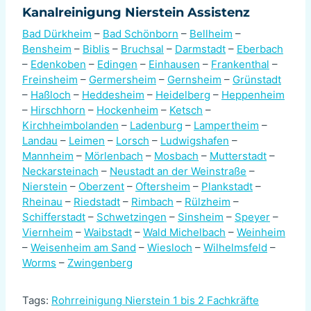
Kanalreinigung Nierstein Assistenz
Bad Dürkheim
–
Bad Schönborn
–
Bellheim
–
Bensheim
–
Biblis
–
Bruchsal
–
Darmstadt
–
Eberbach
–
Edenkoben
–
Edingen
–
Einhausen
–
Frankenthal
–
Freinsheim
–
Germersheim
–
Gernsheim
–
Grünstadt
–
Haßloch
–
Heddesheim
–
Heidelberg
–
Heppenheim
–
Hirschhorn
–
Hockenheim
–
Ketsch
–
Kirchheimbolanden
–
Ladenburg
–
Lampertheim
–
Landau
–
Leimen
–
Lorsch
–
Ludwigshafen
–
Mannheim
–
Mörlenbach
–
Mosbach
–
Mutterstadt
–
Neckarsteinach
–
Neustadt an der Weinstraße
–
Nierstein
–
Oberzent
–
Oftersheim
–
Plankstadt
–
Rheinau
–
Riedstadt
–
Rimbach
–
Rülzheim
–
Schifferstadt
–
Schwetzingen
–
Sinsheim
–
Speyer
–
Viernheim
–
Waibstadt
–
Wald Michelbach
–
Weinheim
–
Weisenheim am Sand
–
Wiesloch
–
Wilhelmsfeld
–
Worms
–
Zwingenberg
Tags:
Rohrreinigung Nierstein 1 bis 2 Fachkräfte