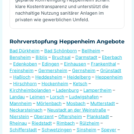
klare Kostentransparenz und unterstützt die
nachhaltige Nutzung sanitärer Anlagen im
privaten wie gewerblichen Umfeld.
Rohrverstopfung Heppenheim Angebote
Bad Dürkheim
–
Bad Schönborn
–
Bellheim
–
Bensheim
–
Biblis
–
Bruchsal
–
Darmstadt
–
Eberbach
–
Edenkoben
–
Edingen
–
Einhausen
–
Frankenthal
–
Freinsheim
–
Germersheim
–
Gernsheim
–
Grünstadt
–
Haßloch
–
Heddesheim
–
Heidelberg
–
Heppenheim
–
Hirschhorn
–
Hockenheim
–
Ketsch
–
Kirchheimbolanden
–
Ladenburg
–
Lampertheim
–
Landau
–
Leimen
–
Lorsch
–
Ludwigshafen
–
Mannheim
–
Mörlenbach
–
Mosbach
–
Mutterstadt
–
Neckarsteinach
–
Neustadt an der Weinstraße
–
Nierstein
–
Oberzent
–
Oftersheim
–
Plankstadt
–
Rheinau
–
Riedstadt
–
Rimbach
–
Rülzheim
–
Schifferstadt
–
Schwetzingen
–
Sinsheim
–
Speyer
–