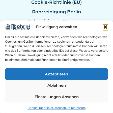
Cookie-Richtlinie (EU)
Rohrreinigung Berlin
Rohrreinigung Hannover
Einwilligung verwalten
Rohrreinigung Bremen
Um dir ein optimales Erlebnis zu bieten, verwenden wir Technologien wie
Rohrreinigung Kassel
Cookies, um Geräteinformationen zu speichern und/oder darauf
zuzugreifen. Wenn du diesen Technologien zustimmst, können wir Daten
Rohrreinigung Mannheim
wie das Surfverhalten oder eindeutige IDs auf dieser Website verarbeiten.
Wenn du deine Einwilligung nicht erteilst oder zurückziehst, können
Rohrexperten Deutschland
bestimmte Merkmale und Funktionen beeinträchtigt werden.
Akzeptieren
© 2026 Experten für Sanitär & Rohrreinigung in der
Ablehnen
Nähe. &
Berater Empfehlung
|
Online Berater
EXPERTEN AUF SOCIAL MEDIA
Einstellungen Ansehen
Cookie-Richtlinie
Datenschutz
Impressum