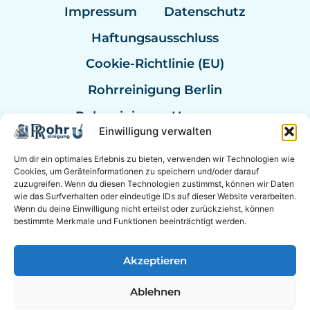
Impressum
Datenschutz
Haftungsausschluss
Cookie-Richtlinie (EU)
Rohrreinigung Berlin
Rohrreinigung Hannover
Einwilligung verwalten
Rohrreinigung Bremen
Um dir ein optimales Erlebnis zu bieten, verwenden wir Technologien wie
Rohrreinigung Kassel
Cookies, um Geräteinformationen zu speichern und/oder darauf
zuzugreifen. Wenn du diesen Technologien zustimmst, können wir Daten
Rohrreinigung Mannheim
wie das Surfverhalten oder eindeutige IDs auf dieser Website verarbeiten.
Wenn du deine Einwilligung nicht erteilst oder zurückziehst, können
Rohrexperten Deutschland
bestimmte Merkmale und Funktionen beeinträchtigt werden.
Akzeptieren
© 2026 Experten für Sanitär & Rohrreinigung in der
Ablehnen
Nähe. &
Berater Empfehlung
|
Online Berater