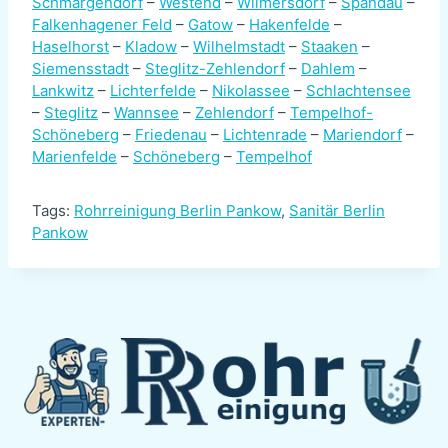
Schmargendorf
–
Westend
–
Wilmersdorf
–
Spandau
–
Falkenhagener Feld
–
Gatow
–
Hakenfelde
–
Haselhorst
–
Kladow
–
Wilhelmstadt
–
Staaken
–
Siemensstadt
–
Steglitz-Zehlendorf
–
Dahlem
–
Lankwitz
–
Lichterfelde
–
Nikolassee
–
Schlachtensee
–
Steglitz
–
Wannsee
–
Zehlendorf
–
Tempelhof-
Schöneberg
–
Friedenau
–
Lichtenrade
–
Mariendorf
–
Marienfelde
–
Schöneberg
–
Tempelhof
Tags:
Rohrreinigung Berlin Pankow
,
Sanitär Berlin
Pankow