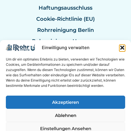
Haftungsausschluss
Cookie-Richtlinie (EU)
Rohrreinigung Berlin
Rohrreinigung Hannover
Einwilligung verwalten
Rohrreinigung Bremen
Um dir ein optimales Erlebnis zu bieten, verwenden wir Technologien wie
Rohrreinigung Kassel
Cookies, um Geräteinformationen zu speichern und/oder darauf
zuzugreifen. Wenn du diesen Technologien zustimmst, können wir Daten
Rohrreinigung Mannheim
wie das Surfverhalten oder eindeutige IDs auf dieser Website verarbeiten.
Wenn du deine Einwilligung nicht erteilst oder zurückziehst, können
Rohrexperten Deutschland
bestimmte Merkmale und Funktionen beeinträchtigt werden.
Akzeptieren
© 2026 Experten für Sanitär & Rohrreinigung in der
Ablehnen
Nähe. &
Berater Empfehlung
|
Online Berater
EXPERTEN AUF SOCIAL MEDIA
Einstellungen Ansehen