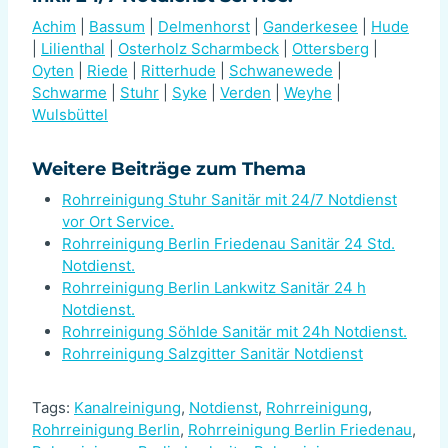
Achim
|
Bassum
|
Delmenhorst
|
Ganderkesee
|
Hude
|
Lilienthal
|
Osterholz Scharmbeck
|
Ottersberg
|
Oyten
|
Riede
|
Ritterhude
|
Schwanewede
|
Schwarme
|
Stuhr
|
Syke
|
Verden
|
Weyhe
|
Wulsbüttel
Weitere Beiträge zum Thema
Rohrreinigung Stuhr Sanitär mit 24/7 Notdienst
vor Ort Service.
Rohrreinigung Berlin Friedenau Sanitär 24 Std.
Notdienst.
Rohrreinigung Berlin Lankwitz Sanitär 24 h
Notdienst.
Rohrreinigung Söhlde Sanitär mit 24h Notdienst.
Rohrreinigung Salzgitter Sanitär Notdienst
Tags:
Kanalreinigung
,
Notdienst
,
Rohrreinigung
,
Rohrreinigung Berlin
,
Rohrreinigung Berlin Friedenau
,