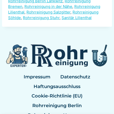
Rohrreinigung Berlin Lankwitz
,
Rohrreinigung
Bremen
,
Rohrreinigung in der Nähe
,
Rohrreinigung
Lilienthal
,
Rohrreinigung Salzgitter
,
Rohrreinigung
Söhlde
,
Rohrreinigung Stuhr
,
Sanitär Lilienthal
Impressum
Datenschutz
Haftungsausschluss
Cookie-Richtlinie (EU)
Rohrreinigung Berlin