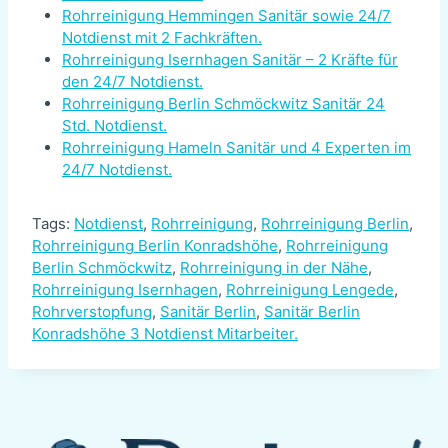
Rohrreinigung Hemmingen Sanitär sowie 24/7
Notdienst mit 2 Fachkräften.
Rohrreinigung Isernhagen Sanitär – 2 Kräfte für
den 24/7 Notdienst.
Rohrreinigung Berlin Schmöckwitz Sanitär 24
Std. Notdienst.
Rohrreinigung Hameln Sanitär und 4 Experten im
24/7 Notdienst.
Tags:
Notdienst
,
Rohrreinigung
,
Rohrreinigung Berlin
,
Rohrreinigung Berlin Konradshöhe
,
Rohrreinigung
Berlin Schmöckwitz
,
Rohrreinigung in der Nähe
,
Rohrreinigung Isernhagen
,
Rohrreinigung Lengede
,
Rohrverstopfung
,
Sanitär Berlin
,
Sanitär Berlin
Konradshöhe 3 Notdienst Mitarbeiter.