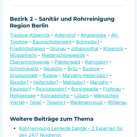
Bezirk 2 – Sanitär und Rohrreinigung
Region Berlin
Treptow-Köpenick
–
Adlershof
–
Altglienicke
–
Alt-
Treptow
–
Baumschulenweg
–
Bohnsdorf
–
Friedrichshagen
–
Grünau
–
Johannisthal
–
Köpenick
–
Müggelheim
–
Niederschöneweide
–
Oberschöneweide
–
Plänterwald
–
Rahnsdorf
–
Schmöckwitz
–
Neukölln
–
Britz
–
Buckow
–
Gropiusstadt
–
Rudow
–
Marzahn-Hellersdorf
–
Biesdorf
–
Hellersdorf
–
Mahlsdorf
–
Marzahn
–
Kaulsdorf
–
Reinickendorf
–
Borsigwalde
–
Frohnau
–
Heiligensee
–
Konradshöhe
–
Lübars
–
Märkisches
Viertel
–
Tegel
–
Tegelort
–
Waidmannslust
–
Wittenau
Weitere Beiträge zum Thema
Rohrreinigung Lengede Sanitär – 2 Experten für
den 24/7 Notdienst.