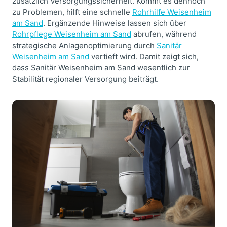
zusätzlich Versorgungssicherheit. Kommt es dennoch
zu Problemen, hilft eine schnelle
Rohrhilfe Weisenheim
am Sand
. Ergänzende Hinweise lassen sich über
Rohrpflege Weisenheim am Sand
abrufen, während
strategische Anlagenoptimierung durch
Sanitär
Weisenheim am Sand
vertieft wird. Damit zeigt sich,
dass Sanitär Weisenheim am Sand wesentlich zur
Stabilität regionaler Versorgung beiträgt.