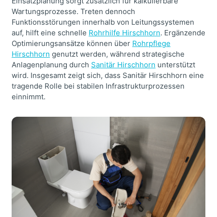
Einsatzplanung sorgt zusätzlich für kalkulierbare
Wartungsprozesse. Treten dennoch
Funktionsstörungen innerhalb von Leitungssystemen
auf, hilft eine schnelle
Rohrhilfe Hirschhorn
. Ergänzende
Optimierungsansätze können über
Rohrpflege
Hirschhorn
genutzt werden, während strategische
Anlagenplanung durch
Sanitär Hirschhorn
unterstützt
wird. Insgesamt zeigt sich, dass Sanitär Hirschhorn eine
tragende Rolle bei stabilen Infrastrukturprozessen
einnimmt.