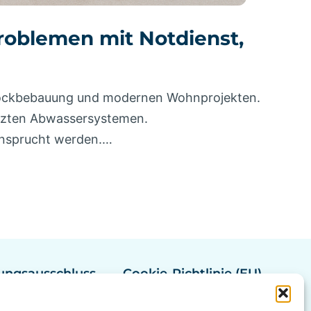
problemen mit Notdienst,
 Blockbebauung und modernen Wohnprojekten.
utzten Abwassersystemen.
eansprucht werden.…
ungsausschluss
Cookie-Richtlinie (EU)
ung Hannover
Rohrreinigung Bremen