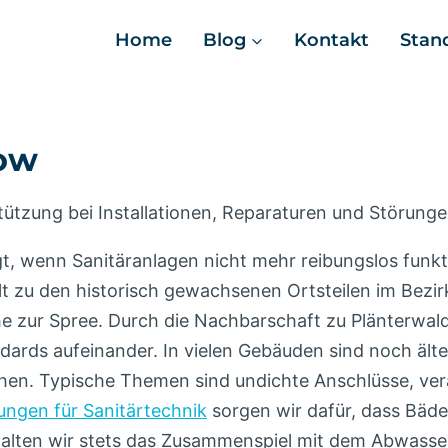
Home
Blog
Kontakt
Stan
tow
rstützung bei Installationen, Reparaturen und Störun
gt, wenn Sanitäranlagen nicht mehr reibungslos fun
 zu den historisch gewachsenen Ortsteilen im Bezir
 zur Spree. Durch die Nachbarschaft zu Plänterwald,
ards aufeinander. In vielen Gebäuden sind noch älter
en. Typische Themen sind undichte Anschlüsse, ver
ungen für Sanitärtechnik
sorgen wir dafür, dass Bäd
alten wir stets das Zusammenspiel mit dem Abwasser