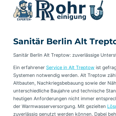
Zum
Inhalt
springen
Sanitär Berlin Alt Trep
Sanitär Berlin Alt Treptow: zuverlässige Unte
Ein erfahrener
Service in Alt Treptow
ist gefra
Systemen notwendig werden. Alt Treptow zählt
Altbauten, Nachkriegsbebauung sowie der Nähe
unterschiedliche Baujahre und technische Stand
heutigen Anforderungen nicht immer entsprech
der Warmwasserversorgung. Mit gezielten
Lös
zuverlässig genutzt werden können. Dabei beh