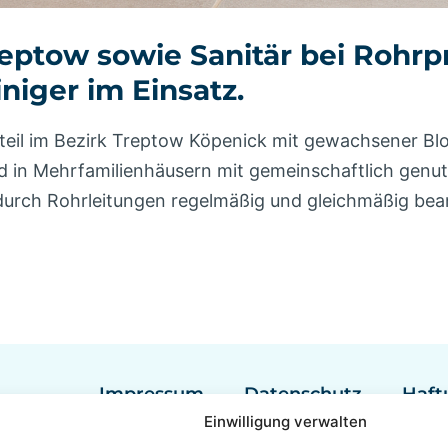
reptow sowie Sanitär bei Rohr
niger im Einsatz.
rtsteil im Bezirk Treptow Köpenick mit gewachsener
d in Mehrfamilienhäusern mit gemeinschaftlich gen
wodurch Rohrleitungen regelmäßig und gleichmäßig b
Impressum
Datenschutz
Haft
Einwilligung verwalten
Rohrreinigung Berlin
Rohrreinig