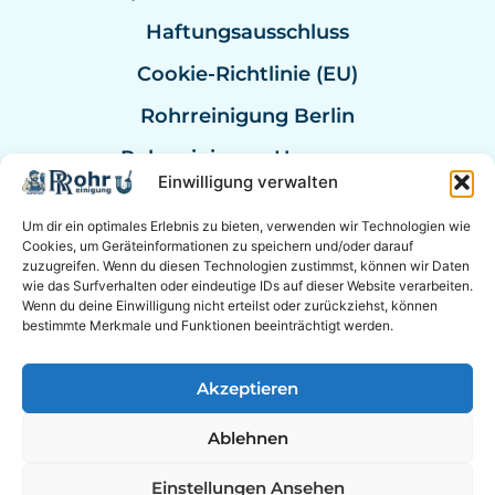
Haftungsausschluss
Cookie-Richtlinie (EU)
Rohrreinigung Berlin
Rohrreinigung Hannover
Einwilligung verwalten
Rohrreinigung Bremen
Um dir ein optimales Erlebnis zu bieten, verwenden wir Technologien wie
Rohrreinigung Kassel
Cookies, um Geräteinformationen zu speichern und/oder darauf
zuzugreifen. Wenn du diesen Technologien zustimmst, können wir Daten
Rohrreinigung Mannheim
wie das Surfverhalten oder eindeutige IDs auf dieser Website verarbeiten.
Wenn du deine Einwilligung nicht erteilst oder zurückziehst, können
Rohrexperten Deutschland
bestimmte Merkmale und Funktionen beeinträchtigt werden.
Akzeptieren
© 2026 Experten für Sanitär & Rohrreinigung in der
Ablehnen
Nähe. &
Berater Empfehlung
|
Online Berater
EXPERTEN AUF SOCIAL MEDIA
Einstellungen Ansehen