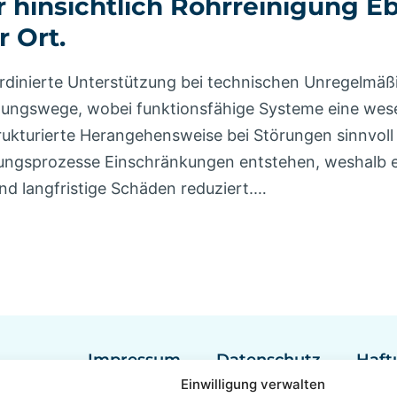
r hinsichtlich Rohrreinigung E
r Ort.
dinierte Unterstützung bei technischen Unregelmäß
itungswege, wobei funktionsfähige Systeme eine wese
rukturierte Herangehensweise bei Störungen sinnvoll 
ngsprozesse Einschränkungen entstehen, weshalb ei
nd langfristige Schäden reduziert.…
Impressum
Datenschutz
Haft
Einwilligung verwalten
Rohrreinigung Berlin
Rohrreinig