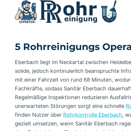
Zum
Inhalt
springen
5 Rohrreinigungs Operat
Eberbach liegt im Neckartal zwischen Heidelb
solide, jedoch kontinuierlich beanspruchte Inf
mit einer Fahrzeit von rund 68 Minuten, wodur
Fachkräfte, sodass Sanitär Eberbach dauerhaft
Regelmäßige Inspektionen reduzieren Ausfallris
unerwarteten Störungen sorgt eine schnelle
R
finden Nutzer über
Rohrkontrolle Eberbach
, w
gezielt umsetzen, wenn Sanitär Eberbach rege