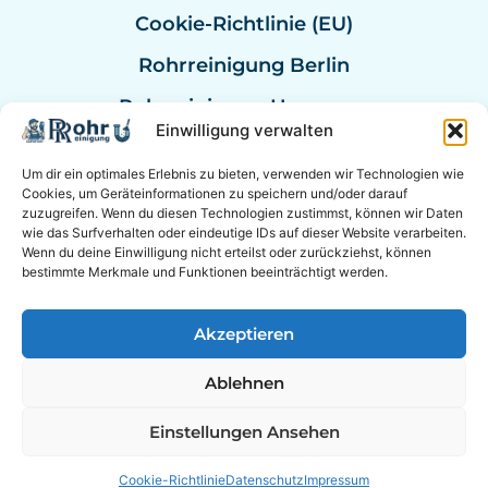
Cookie-Richtlinie (EU)
Rohrreinigung Berlin
Rohrreinigung Hannover
Einwilligung verwalten
Rohrreinigung Bremen
Um dir ein optimales Erlebnis zu bieten, verwenden wir Technologien wie
Rohrreinigung Kassel
Cookies, um Geräteinformationen zu speichern und/oder darauf
zuzugreifen. Wenn du diesen Technologien zustimmst, können wir Daten
Rohrreinigung Mannheim
wie das Surfverhalten oder eindeutige IDs auf dieser Website verarbeiten.
Wenn du deine Einwilligung nicht erteilst oder zurückziehst, können
Rohrexperten Deutschland
bestimmte Merkmale und Funktionen beeinträchtigt werden.
Akzeptieren
© 2026 Experten für Sanitär & Rohrreinigung in der
Ablehnen
Nähe. &
Berater Empfehlung
|
Online Berater
EXPERTEN AUF SOCIAL MEDIA
Einstellungen Ansehen
Cookie-Richtlinie
Datenschutz
Impressum