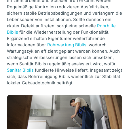
effizient arbeitet und Schäden früh erkannt werden.
Regelmäßige Kontrollen reduzieren Ausfallrisiken,
sichern stabile Betriebsbedingungen und verlängern die
Lebensdauer von Installationen. Sollte dennoch ein
akuter Defekt auftreten, sorgt eine schnelle
Rohrhilfe
Biblis
für die Wiederherstellung der Funktionalität.
Ergänzend erhalten Eigentümer weiterführende
Informationen über
Rohrwartung Biblis
, wodurch
Wartungszyklen effizient geplant werden können. Auch
strategische Verbesserungen lassen sich umsetzen,
wenn Sanitär Biblis regelmäßig analysiert wird, wofür
Sanitär Biblis
fundierte Hinweise liefert. Insgesamt zeigt
sich, dass Rohrreinigung Biblis wesentlich zur Stabilität
lokaler Gebäudetechnik beiträgt.