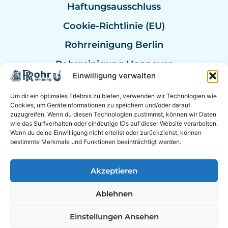
Haftungsausschluss
Cookie-Richtlinie (EU)
Rohrreinigung Berlin
Rohrreinigung Hannover
Einwilligung verwalten
Rohrreinigung Bremen
Um dir ein optimales Erlebnis zu bieten, verwenden wir Technologien wie
Rohrreinigung Kassel
Cookies, um Geräteinformationen zu speichern und/oder darauf
zuzugreifen. Wenn du diesen Technologien zustimmst, können wir Daten
Rohrreinigung Mannheim
wie das Surfverhalten oder eindeutige IDs auf dieser Website verarbeiten.
Wenn du deine Einwilligung nicht erteilst oder zurückziehst, können
Rohrexperten Deutschland
bestimmte Merkmale und Funktionen beeinträchtigt werden.
Akzeptieren
© 2026 Experten für Sanitär & Rohrreinigung in der
Ablehnen
Nähe. &
Berater Empfehlung
|
Online Berater
EXPERTEN AUF SOCIAL MEDIA
Einstellungen Ansehen